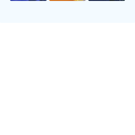
实时赔率变动监控
历史赛果深度复盘